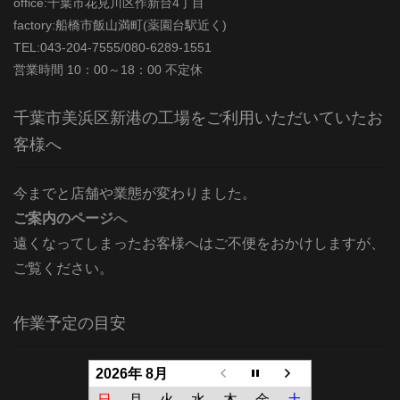
office:千葉市花見川区作新台4丁目
factory:船橋市飯山満町(薬園台駅近く)
TEL:043-204-7555/080-6289-1551
営業時間 10：00～18：00 不定休
千葉市美浜区新港の工場をご利用いただいていたお
客様へ
今までと店舗や業態が変わりました。
ご案内のページ
へ
遠くなってしまったお客様へはご不便をおかけしますが、
ご覧ください。
作業予定の目安
2026年 8月
日
月
火
水
木
金
土